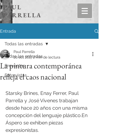
PAUL
PARRELLA
Entrada
Todas las entradas
Paul Parrella
Todas las entradas
20 oct 2017
2 min de lectura
La pintura contemporánea
Proyectos
refleja el caos nacional
Entrevistas
Starsky Brines, Enay Ferrer, Paul 
Parrella y José Vivenes trabajan 
desde hace 20 años con una misma 
concepción del lenguaje plástico.En 
Áspero se exhiben piezas 
expresionistas.