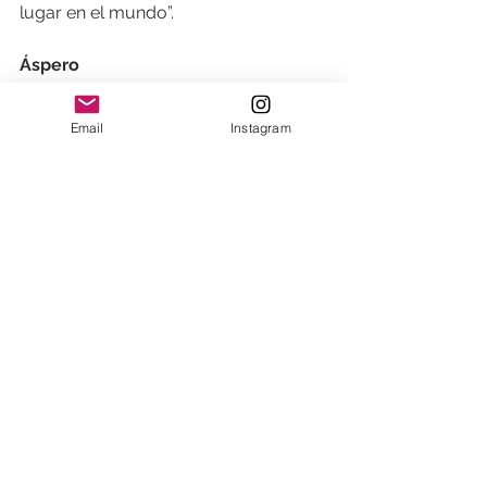
lugar en el mundo”.
Áspero
Sala La Caja, Centro Cultural Chacao
Martes a sábado de 1:00 pm a 6:00 
Email
Instagram
pm
Domingo de 11:00 am a 5:00 pm
Entrada libre
http://www.el-
nacional.com/noticias/arte/pintura-
contemporanea-refleja-caos-
nacional_207045